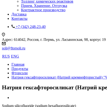
Толлинг химических реактивов
Прием. Хранение. Отгрузка
Контрактное производство
Доставка
Контакты
+7 (342) 248-23-40
Адрес: 614042, Россия, г. Пермь, ул. Ласьвинская, 98, корпус 19
soli@ftorsoli.ru
RUS
ENG
Главная
Продукты
Фторсоли
Натрия гексафторосиликат (Натрий кремнефтористый) "
Натрия гексафторосиликат (Натрий к
Sodium silicofluoride (sodium hexafluorosilicate)