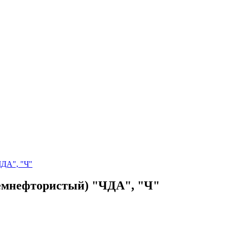
ЧДА", "Ч"
ремнефтористый) "ЧДА", "Ч"