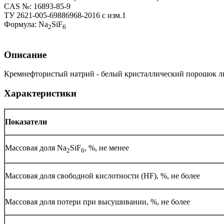
CAS №: 16893-85-9
ТУ 2621-005-69886968-2016 с изм.1
Формула: Na
SiF
2
6
Описание
Кремнефтористый натрий - белый кристаллический порошок ли
Характеристики
Показатели
Массовая доля Na
SiF
, %, не менее
2
6
Массовая доля свободной кислотности (HF), %, не более
Массовая доля потери при высушивании, %, не более