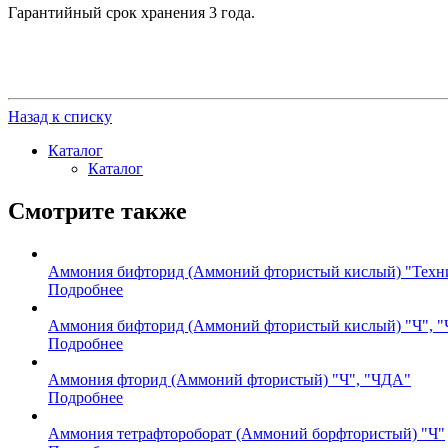
Гарантийный срок хранения 3 года.
Назад к списку
Каталог
Каталог
Смотрите также
Аммония бифторид (Аммоний фтористый кислый) "Техн
Подробнее
Аммония бифторид (Аммоний фтористый кислый) "Ч", 
Подробнее
Аммония фторид (Аммоний фтористый) "Ч", "ЧДА"
Подробнее
Аммония тетрафтороборат (Аммоний борфтористый) "Ч"