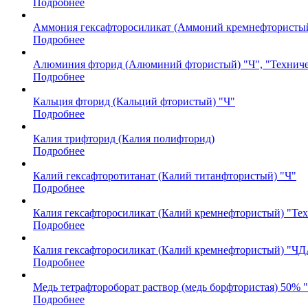
Подробнее
Аммония гексафторосиликат (Аммоний кремнефтористый
Подробнее
Алюминия фторид (Алюминий фтористый) "Ч", "Технич
Подробнее
Кальция фторид (Кальций фтористый) "Ч"
Подробнее
Калия трифторид (Калия полифторид)
Подробнее
Калий гексафторотитанат (Калий титанфтористый) "Ч"
Подробнее
Калия гексафторосиликат (Калий кремнефтористый) "Те
Подробнее
Калия гексафторосиликат (Калий кремнефтористый) "ЧД
Подробнее
Медь тетрафтороборат раствор (медь борфтористая) 50% 
Подробнее