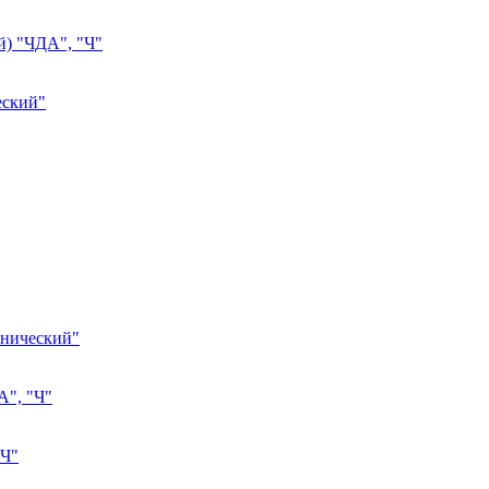
) "ЧДА", "Ч"
еский"
хнический"
А", "Ч"
"Ч"