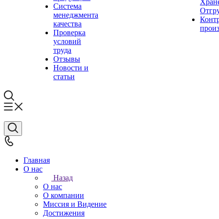
Хран
Система
Отгр
менеджмента
Конт
качества
прои
Проверка
условий
труда
Отзывы
Новости и
статьи
Главная
О нас
Назад
О нас
О компании
Миссия и Видение
Достижения