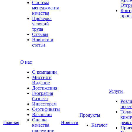
Система
Отгр
менеджмента
Конт
качества
прои
Проверка
условий
труда
Отзывы
Новости и
статьи
О нас
О компании
Миссия и
Видение
Достижения
Услуги
География
бизнеса
Розли
Инвесторам
перет
Сертификаты
Толл
Вакансии
Продукты
хими
Оценка
Главная
Новости
реакт
качества
Каталог
Прие
продукции