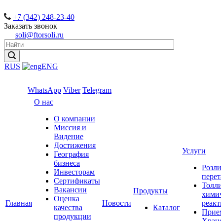
+7 (342) 248-23-40
Заказать звонок
soli@ftorsoli.ru
RUS
ENG
WhatsApp
Viber
Telegram
О нас
О компании
Миссия и
Видение
Достижения
Услуги
География
бизнеса
Розли
Инвесторам
перет
Сертификаты
Толл
Вакансии
Продукты
хими
Оценка
Главная
Новости
реакт
качества
Каталог
Прие
продукции
Хран