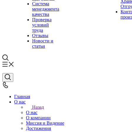
Хран
Система
Отгр
менеджмента
Конт
качества
прои
Проверка
условий
труда
Отзывы
Новости и
статьи
Главная
О нас
Назад
О нас
О компании
Миссия и Видение
Достижения