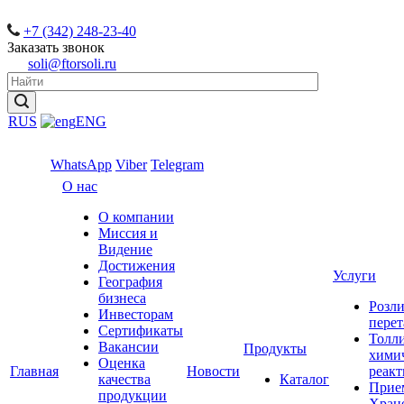
+7 (342) 248-23-40
Заказать звонок
soli@ftorsoli.ru
RUS
ENG
WhatsApp
Viber
Telegram
О нас
О компании
Миссия и
Видение
Достижения
Услуги
География
бизнеса
Розли
Инвесторам
перет
Сертификаты
Толл
Вакансии
Продукты
хими
Оценка
Главная
Новости
реакт
качества
Каталог
Прие
продукции
Хран