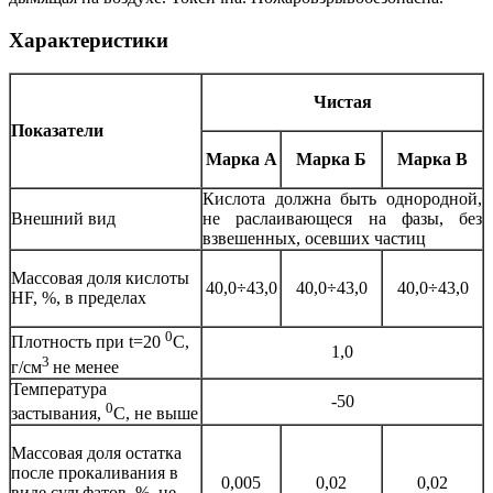
Характеристики
Чистая
Показатели
Марка А
Марка Б
Марка В
Кислота должна быть однородной,
Внешний вид
не раслаивающеся на фазы, без
взвешенных, осевших частиц
Массовая доля кислоты
40,0÷43,0
40,0÷43,0
40,0÷43,0
HF, %, в пределах
0
Плотность при t=20
C,
1,0
3
г/см
не менее
Температура
-50
0
застывания,
C, не выше
Массовая доля остатка
после прокаливания в
0,005
0,02
0,02
виде сульфатов, %, не