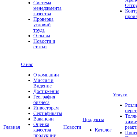
Система
Отгр
менеджмента
Конт
качества
прои
Проверка
условий
труда
Отзывы
Новости и
статьи
О нас
О компании
Миссия и
Видение
Достижения
Услуги
География
бизнеса
Розли
Инвесторам
перет
Сертификаты
Толл
Вакансии
Продукты
хими
Оценка
Главная
Новости
реакт
качества
Каталог
Прие
продукции